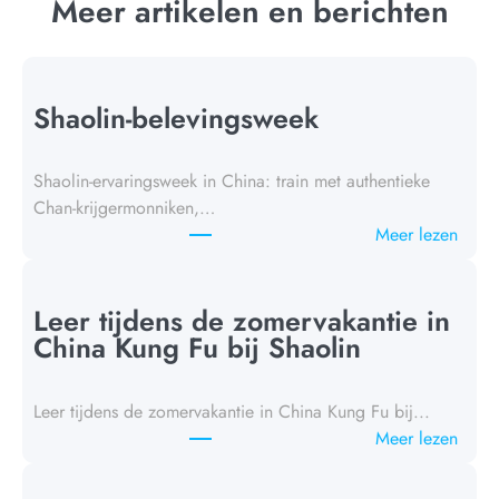
Meer artikelen en berichten
Shaolin-belevingsweek
Shaolin-ervaringsweek in China: train met authentieke
Chan-krijgermonniken,…
:
Meer lezen
S
h
a
Leer tijdens de zomervakantie in
o
China Kung Fu bij Shaolin
l
i
Leer tijdens de zomervakantie in China Kung Fu bij...
n
:
Meer lezen
E
D
x
u