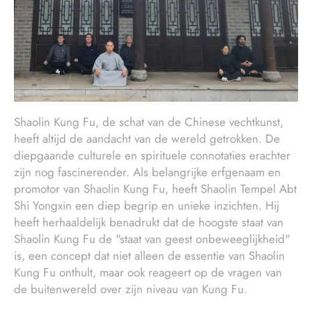
Shaolin Kung Fu, de schat van de Chinese vechtkunst,
heeft altijd de aandacht van de wereld getrokken. De
diepgaande culturele en spirituele connotaties erachter
zijn nog fascinerender. Als belangrijke erfgenaam en
promotor van Shaolin Kung Fu, heeft Shaolin Tempel Abt
Shi Yongxin een diep begrip en unieke inzichten. Hij
heeft herhaaldelijk benadrukt dat de hoogste staat van
Shaolin Kung Fu de "staat van geest onbeweeglijkheid"
is, een concept dat niet alleen de essentie van Shaolin
Kung Fu onthult, maar ook reageert op de vragen van
de buitenwereld over zijn niveau van Kung Fu.