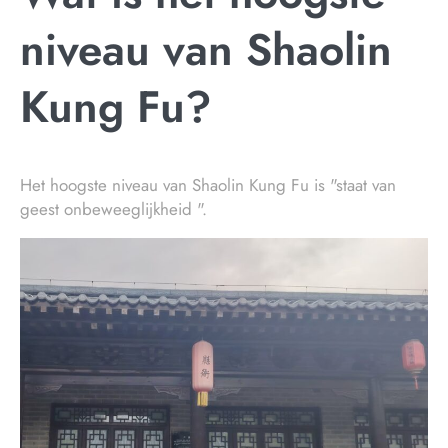
niveau van Shaolin
Kung Fu?
Het hoogste niveau van Shaolin Kung Fu is "staat van
geest onbeweeglijkheid ".