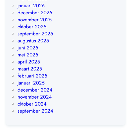
F
januari 2026
u
december 2025
a
november 2025
t
oktober 2025
S
september 2025
h
augustus 2025
a
juni 2025
o
mei 2025
l
april 2025
i
maart 2025
n
februari 2025
januari 2025
december 2024
november 2024
oktober 2024
september 2024