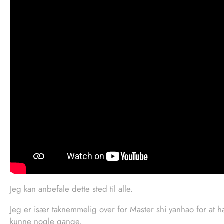
Jeg kan anbefale dette sted til alle.
Jeg er især taknemmelig over for Master shi yanhao for at hav
kunne nogle gange.