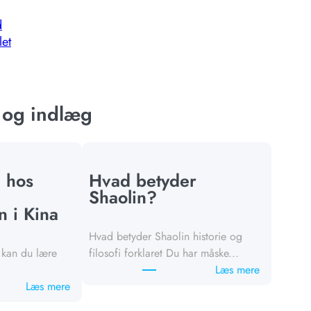
d
let
r og indlæg
 hos
Hvad betyder
Shaolin?
 i Kina
Hvad betyder Shaolin historie og
 kan du lære
filosofi forklaret Du har måske...
:
Læs mere
:
W
Læs mere
D
h