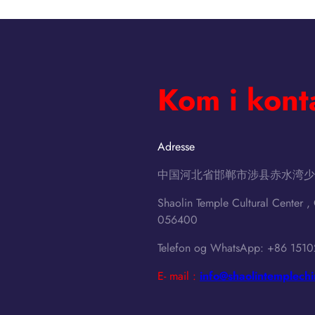
u
a
r
t
i
D
n
o
g
e
Kom i kont
t
s
h
S
e
h
S
a
Adresse
u
o
中国河北省邯郸市涉县赤水湾少林
m
l
m
i
Shaolin Temple Cultural Center ,
e
n
056400
r
M
V
e
Telefon og WhatsApp: +86 151
a
a
E- mail :
info@shaolintemplech
c
n
a
t