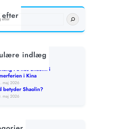
 efter
ulære indlæg
lin-oplevelsesuge
. juni 2026
Kung Fu hos Shaolin i
erferien i Kina
1. maj 2026
 betyder Shaolin?
0. maj 2026
egorier