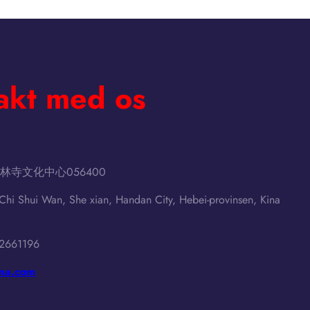
akt med os
寺文化中心056400
 Chi Shui Wan, She xian, Handan City, Hebei-provinsen, Kina
02661196
ina.com