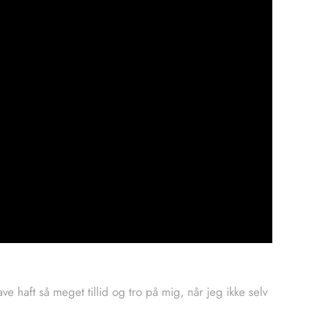
e haft så meget tillid og tro på mig, når jeg ikke selv