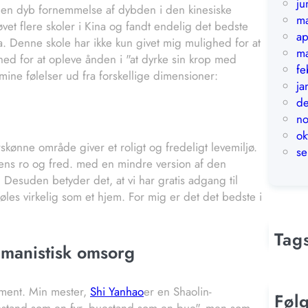
ju
g en dyb fornemmelse af dybden i den kinesiske
m
et flere skoler i Kina og fandt endelig det bedste
ap
a. Denne skole har ikke kun givet mig mulighed for at
ma
d for at opleve ånden i "at dyrke sin krop med
fe
ine følelser ud fra forskellige dimensioner:
ja
d
n
ok
kønne område giver et roligt og fredeligt levemiljø.
s
ens ro og fred. med en mindre version af den
Desuden betyder det, at vi har gratis adgang til
øles virkelig som et hjem. For mig er det det bedste i
Tag
umanistisk omsorg
ement. Min mester,
Shi Yanhao
er en Shaolin-
Føl