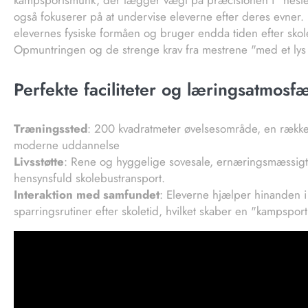
kampsportsmunk, der lægger vægt på præcisionen i "heste
også fokuserer på at undervise eleverne efter deres evner. H
elevernes fysiske formåen og bruger endda tiden efter skole
Opmuntringen og de strenge krav fra mestrene "med et lys
Perfekte faciliteter og læringsatmosfær
Træningssted
: 200 kvadratmeter øvelsesområde, en række
moderne uddannelse
Livsstøtte
: Rene og hyggelige sovesale, ernæringsmæssigt a
hensynsfuld skolebustransport.
Interaktion med samfundet
: Eleverne hjælper hinanden i
sparringsrutiner efter skoletid, hvilket skaber en "kampsp