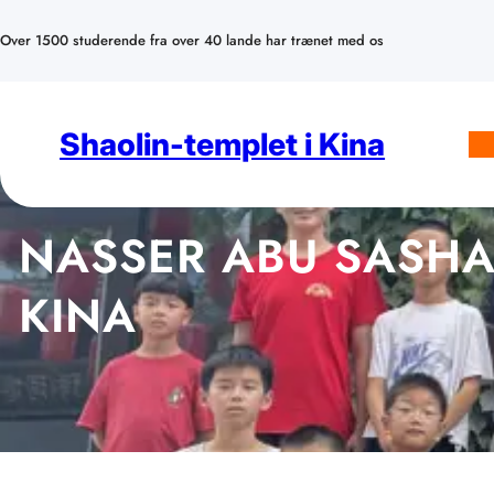
Spring
til
Over 1500 studerende fra over 40 lande har trænet med os
indhold
Shaolin-templet i Kina
NASSER ABU SASHA
KINA