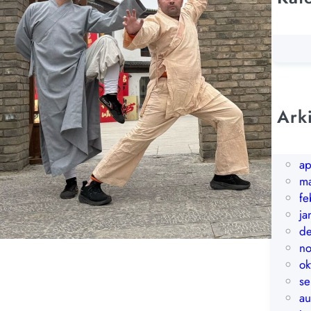
St
Ik
Ark
ju
m
ap
ma
fe
ja
d
n
ok
s
au