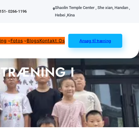
Shaolin Temple Center , She xian, Handan ,
151- 0266-1196
Hebei ,Kina
Ansøg til træning
ing
Fotos
Blogs
Kontakt Os
-TRÆNING I