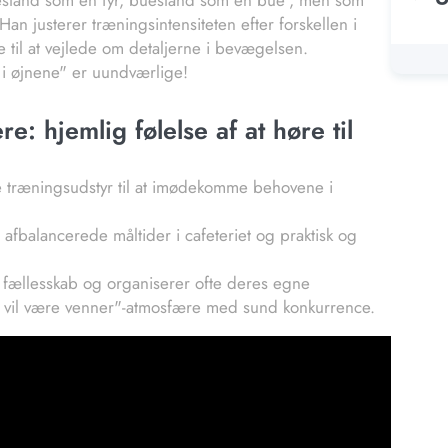
stand som en fyr, buestand som en bue", men som
an justerer træningsintensiteten efter forskellen i
 til at vejlede om detaljerne i bevægelsen.
 i øjnene" er uundværlige!
e: hjemlig følelse af at høre til
 træningsudstyr til at imødekomme behovene i
fbalancerede måltider i cafeteriet og praktisk og
 fællesskab og organiserer ofte deres egne
ort vil være venner"-atmosfære med sund konkurrence.