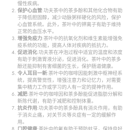
慢性疾病。
保护心血管
:功夫茶中的茶多酚和其他化合物有助
于降低胆固醇，减少动脉粥样硬化的风险，保护
心血管系统。此外，茶叶中的钾离子有助于维持
正常的血压水平。
增强免疫力
:茶叶中的抗氧化剂和维生素能增强免
疫系统的功能，提高人体对疾病的抵抗力。
促进消化
:功夫茶在冲泡过程中适宜的温度和浓度
有助于刺激胃液分泌，促进消化。茶叶中的茶多
酚还能抑制有害细菌的生长，保护肠道健康。
令人耳目一新
:茶叶中的咖啡因能刺激中枢神经系
统，提高警觉性，增强注意力和记忆力，对需要
集中精力工作或学习的人有一定的提神作用。
减肥
:茶叶中的咖啡因和茶多酚能促进脂肪分解和
新陈代谢，有助于减肥和控制体重。
抗炎作用
:功夫茶中的茶多酚具有消炎作用，有助
于消炎止痛，对关节炎等炎症有一定的缓解作
用。
口腔健康
:茶叶中的氟有助于预防蛀牙，保持良好