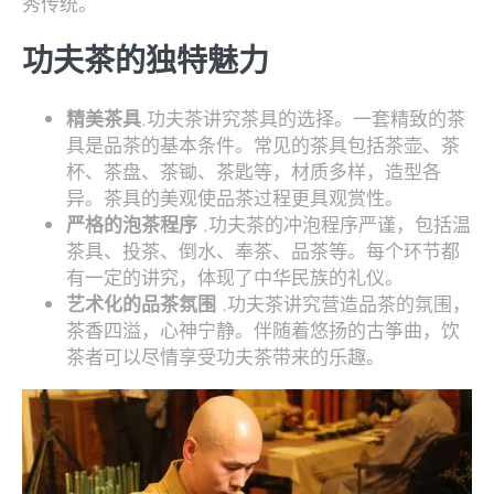
秀传统。
功夫茶的独特魅力
精美茶具
.功夫茶讲究茶具的选择。一套精致的茶
具是品茶的基本条件。常见的茶具包括茶壶、茶
杯、茶盘、茶锄、茶匙等，材质多样，造型各
异。茶具的美观使品茶过程更具观赏性。
严格的泡茶程序
.功夫茶的冲泡程序严谨，包括温
茶具、投茶、倒水、奉茶、品茶等。每个环节都
有一定的讲究，体现了中华民族的礼仪。
艺术化的品茶氛围
.功夫茶讲究营造品茶的氛围，
茶香四溢，心神宁静。伴随着悠扬的古筝曲，饮
茶者可以尽情享受功夫茶带来的乐趣。