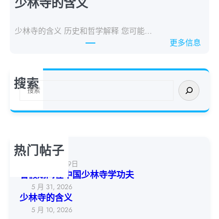
少林寺的含义
p
i
e
n
r
少林寺的含义 历史和哲学解释 您可能...
g
i
：
更多信息
t
e
W
h
n
h
e
c
a
搜索
S
搜
e
t
u
索
W
D
m
e
o
m
e
e
e
k
s
r
热门帖子
S
少林体验周
V
h
a
2026年6月19日
a
暑假期间在中国少林寺学功夫
c
o
5 月 31, 2026
a
l
少林寺的含义
t
i
5 月 10, 2026
i
n