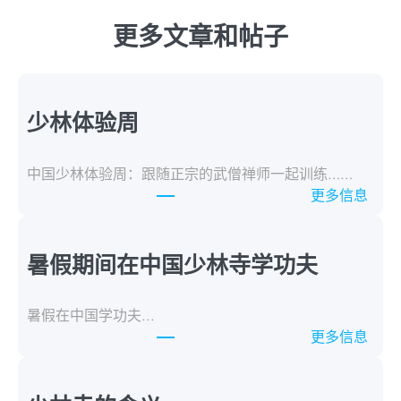
更多文章和帖子
少林体验周
中国少林体验周：跟随正宗的武僧禅师一起训练……
：
更多信息
S
h
a
暑假期间在中国少林寺学功夫
o
l
暑假在中国学功夫...
i
：
更多信息
n
D
E
u
x
r