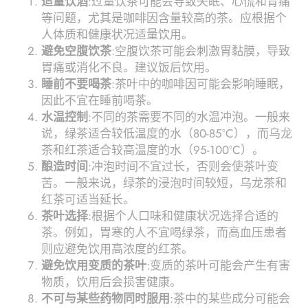
适量饮酒
:过量饮茶可能会导致失眠、心慌和胃痛
等问题，尤其是咖啡因含量较高的茶。应根据个
人体质和健康状况适量饮用。
避免空腹饮茶
:空腹饮茶可能会刺激胃黏膜，导致
胃痛或消化不良。建议饭后饮用。
睡前不要喝茶
:茶叶中的咖啡因可能会影响睡眠，
因此不宜在睡前喝茶。
水温控制
:不同的茶需要不同的水温冲泡。一般来
说，绿茶适合较低温度的水（80-85°C），而乌龙
茶和红茶适合较高温度的水（95-100°C）。
酿造时间
:冲泡时间不宜过长，否则会使茶叶变
苦。一般来说，绿茶的浸泡时间较短，乌龙茶和
红茶可适当延长。
茶叶选择
:根据个人口味和健康状况选择合适的
茶。例如，胃寒的人不宜喝绿茶，而高血压患者
则应避免饮用高浓度的红茶。
避免饮用变质的茶叶
:变质的茶叶可能会产生有害
物质，饮用后会损害健康。
不可与某些药物同时服用
:茶中的某些成分可能会