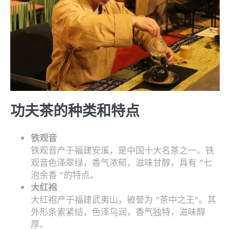
功夫茶的种类和特点
铁观音
铁观音产于福建安溪，是中国十大名茶之一。铁
观音色泽翠绿，香气浓郁，滋味甘醇，具有 "七
泡余香 "的特点。
大红袍
大红袍产于福建武夷山，被誉为 "茶中之王"。其
外形条索紧结，色泽乌润，香气独特，滋味醇
厚。