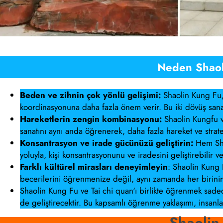
Neden Shaoli
Beden ve zihnin çok yönlü gelişimi:
Shaolin Kung Fu, f
koordinasyonuna daha fazla önem verir. Bu iki dövüş sanatını 
Hareketlerin zengin kombinasyonu:
Shaolin Kungfu ve
sanatını aynı anda öğrenerek, daha fazla hareket ve strate
Konsantrasyon ve irade gücünüzü geliştirin:
Hem Shao
yoluyla, kişi konsantrasyonunu ve iradesini geliştirebilir v
Farklı kültürel mirasları deneyimleyin
: Shaolin Kung 
becerilerini öğrenmenize değil, aynı zamanda her birinin k
Shaolin Kung Fu ve Tai chi quan'ı birlikte öğrenmek sad
de geliştirecektir. Bu kapsamlı öğrenme yaklaşımı, insanla
Shaolin 