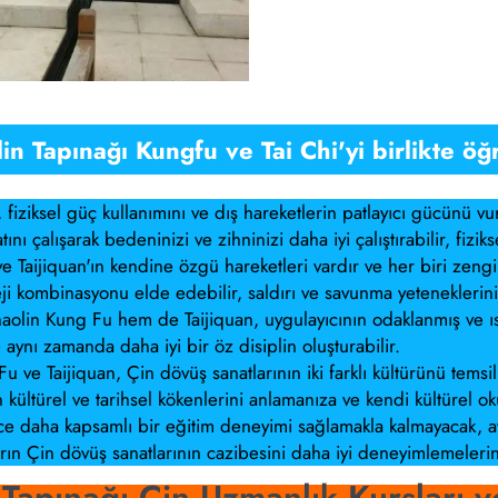
n Tapınağı Kungfu ve Tai Chi'yi birlikte öğ
iziksel güç kullanımını ve dış hareketlerin patlayıcı gücünü vurg
çalışarak bedeninizi ve zihninizi daha iyi çalıştırabilir, fiziksel
 Taijiquan'ın kendine özgü hareketleri vardır ve her biri zengin b
ji kombinasyonu elde edebilir, saldırı ve savunma yetenekleriniz
lin Kung Fu hem de Taijiquan, uygulayıcının odaklanmış ve ısr
e aynı zamanda daha iyi bir öz disiplin oluşturabilir.
Fu ve Taijiquan, Çin dövüş sanatlarının iki farklı kültürünü tems
ültürel ve tarihsel kökenlerini anlamanıza ve kendi kültürel okur
ece daha kapsamlı bir eğitim deneyimi sağlamakla kalmayacak, 
rın Çin dövüş sanatlarının cazibesini daha iyi deneyimlemelerine
Tapınağı Çin Uzmanlık Kursları ve