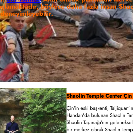
açlamaktadır, böylece daha fazla insan Shao
 deneyimleyebilir.
Shaolin Temple Center Çi
Çin'in eski başkenti, Taijiquan'
Handan'da bulunan Shaolin Temp
Shaolin Tapınağı'nın gelenekse
bir merkez olarak Shaolin Temp