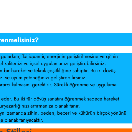
renmelisiniz?
ularken, Taijiquan iç enerjinin geliştirilmesine ve qi'nin
 kalitenizi ve içsel uygulamanızı geliştirebilirsiniz.
ir hareket ve teknik çeşitliliğine sahiptir. Bu iki dövüş
i ve uyum yeteneğinizi geliştirebilirsiniz.
arcı kalmasını gerektirir. Sürekli öğrenme ve uygulama
il eder. Bu iki tür dövüş sanatını öğrenmek sadece hareket
yazarlığınızı artırmanıza olanak tanır.
aynı zamanda zihin, beden, beceri ve kültürün birçok yönünü
 olanak tanıyacaktır.
 Stilleri