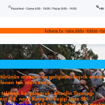
Pazartesi - Cuma 6:00 - 18:00 / Pazar 8:00 - 14:00
+86 
Ev
Kung Fu
Usta Shifu
Eğitim
Fo
türünün mirasını ve gelişimini teşvik etmek
rlenen tek merkezdir.
talebini karşılayarak, Shaolin Tapınağı
nın 34. nesil Kung Fu keşişi Usta Shi
du.
Shi Yanhao
Aktif olarak planlanan merke