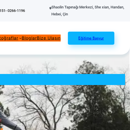
Shaolin Tapınağı Merkezi, She xian, Handan,
151- 0266-1196
Hebei, Çin
Eğitime Başvur
toğraflar
Bloglar
Bize Ulaşın
z,