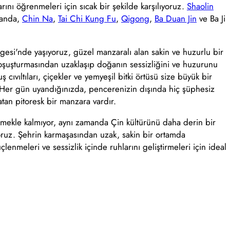
arını öğrenmeleri için sıcak bir şekilde karşılıyoruz.
Shaolin
Sanda,
Chin Na
,
Tai Chi Kung Fu
,
Qigong
,
Ba Duan Jin
ve Ba Ji
si'nde yaşıyoruz, güzel manzaralı alan sakin ve huzurlu bir
koşuşturmasından uzaklaşıp doğanın sessizliğini ve huzurunu
ş cıvıltıları, çiçekler ve yemyeşil bitki örtüsü size büyük bir
. Her gün uyandığınızda, pencerenizin dışında hiç şüphesiz
atan pitoresk bir manzara vardır.
mekle kalmıyor, aynı zamanda Çin kültürünü daha derin bir
ruz. Şehrin karmaşasından uzak, sakin bir ortamda
enmeleri ve sessizlik içinde ruhlarını geliştirmeleri için ideal