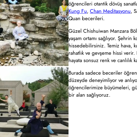
öğrencileri otantik dövüş sanatl
Kung Fu
,
Chan Meditasyonu
, 
Quan becerileri.
Güzel Chishuiwan Manzara Bölge
yaşam ortamı sağlıyor. Şehrin 
hissedebilirsiniz. Temiz hava, ku
rahatlık ve gevşeme hissi verir
hayata sonsuz renk ve canlılık k
Burada sadece beceriler öğren
düzeyde deneyimliyor ve anlıyo
öğrencilerimize büyümeleri, güçl
bir alan sağlıyoruz.