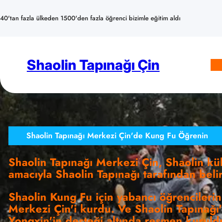
İçeriğe
geç
40'tan fazla ülkeden 1500'den fazla öğrenci bizimle eğitim aldı
Shaolin Tapınağı Çin
Shaolin Tapınağı Merkezi Çin'de Kung Fu Öğrenin
Shaolin Tapınağı Merkezi Çin, Shaolin kül
amacıyla Shaolin Tapınağı tarafından beli
Shaolin Kung Fu için yabancı öğrencilerin 
Merkezi Çin'i kurdu. Ve Shaolin Tapınağı'
Yongxin'in desteği altında resmen kurul