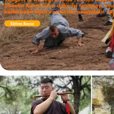
Shaolin Kung Fu'yu daha iyi tanıtmayı am
kültürünün eşsiz cazibesini anlayabilir ve
Eğitime Başvur