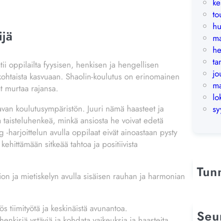
ke
to
hu
ijä
ma
he
t
atii oppilailta fyysisen, henkisen ja hengellisen
jo
lökohtaista kasvuaan. Shaolin-koulutus on erinomainen
ma
at murtaa rajansa.
lo
ttavan koulutusympäristön. Juuri nämä haasteet ja
sy
ja taisteluhenkeä, minkä ansiosta he voivat edetä
-harjoittelun avulla oppilaat eivät ainoastaan pysty
kehittämään sitkeää tahtoa ja positiivista
Tun
ation ja mietiskelyn avulla sisäisen rauhan ja harmonian
 tiimityötä ja keskinäistä avunantoa.
Seu
nkisiä ystäviä ja kohdata vaikeuksia ja haasteita