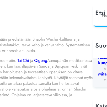
Etsi
E
t
s
i
mään ja edistämään Shaolin Wushu -kulttuuria ja
Suos
aistelutaidot, terve keho ja vahva tahto. Systemaattisen
Shao
n erinomaisia tuloksia.
19
Kesä
tyneempiin.
Tai Chi
ja
Qigong
Aamupäivän meditaatiossa
kung
een, kun taas iltapäivän Sanda ja Bajiquan keskittyvät
to
en harjoitusten ja teoreettisen opetuksen on oltava
Mitä
etään kokonaisvaltaista kehitystä. Käyttäjät saattavat myös
to
lijoilla on aikaa palautua samalla kun he testaavat
ivät ole vähäpätöisiä osia ohjelmasta; onhan Shaolin
erintö. Ohjelma on järjestettävä viikoissa, ja
Kat