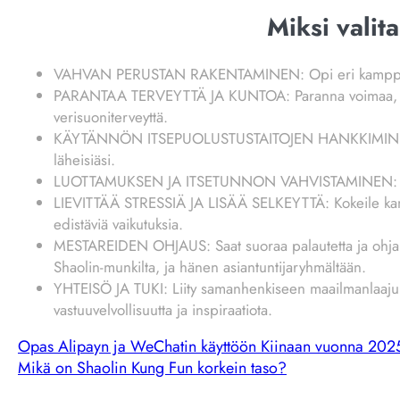
Miksi valit
VAHVAN PERUSTAN RAKENTAMINEN: Opi eri kamppailulaj
PARANTAA TERVEYTTÄ JA KUNTOA: Paranna voimaa, jous
verisuoniterveyttä.
KÄYTÄNNÖN ITSEPUOLUSTUSTAITOJEN HANKKIMINEN: Opi 
läheisiäsi.
LUOTTAMUKSEN JA ITSETUNNON VAHVISTAMINEN: Kehitä
LIEVITTÄÄ STRESSIÄ JA LISÄÄ SELKEYTTÄ: Kokeile kamppa
edistäviä vaikutuksia.
MESTAREIDEN OHJAUS: Saat suoraa palautetta ja ohjaust
Shaolin-munkilta, ja hänen asiantuntijaryhmältään.
YHTEISÖ JA TUKI: Liity samanhenkiseen maailmanlaajui
vastuuvelvollisuutta ja inspiraatiota.
Opas Alipayn ja WeChatin käyttöön Kiinaan vuonna 2025 
Mikä on Shaolin Kung Fun korkein taso?