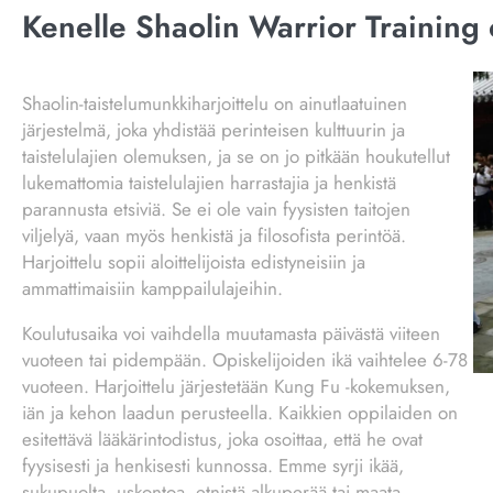
Kenelle Shaolin Warrior Training 
Shaolin-taistelumunkkiharjoittelu on ainutlaatuinen
järjestelmä, joka yhdistää perinteisen kulttuurin ja
taistelulajien olemuksen, ja se on jo pitkään houkutellut
lukemattomia taistelulajien harrastajia ja henkistä
parannusta etsiviä. Se ei ole vain fyysisten taitojen
viljelyä, vaan myös henkistä ja filosofista perintöä.
Harjoittelu sopii aloittelijoista edistyneisiin ja
ammattimaisiin kamppailulajeihin.
Koulutusaika voi vaihdella muutamasta päivästä viiteen
vuoteen tai pidempään. Opiskelijoiden ikä vaihtelee 6-78
vuoteen. Harjoittelu järjestetään Kung Fu -kokemuksen,
iän ja kehon laadun perusteella. Kaikkien oppilaiden on
esitettävä lääkärintodistus, joka osoittaa, että he ovat
fyysisesti ja henkisesti kunnossa. Emme syrji ikää,
sukupuolta, uskontoa, etnistä alkuperää tai maata.