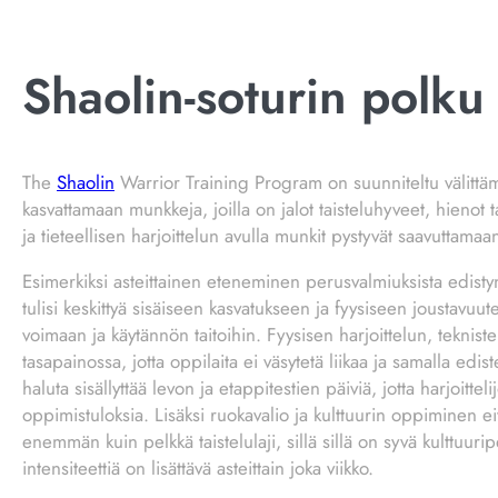
Shaolin-soturin polku
The
Shaolin
Warrior Training Program on suunniteltu välittä
kasvattamaan munkkeja, joilla on jalot taisteluhyveet, hienot t
ja tieteellisen harjoittelun avulla munkit pystyvät saavuttamaa
Esimerkiksi asteittainen eteneminen perusvalmiuksista edis
tulisi keskittyä sisäiseen kasvatukseen ja fyysiseen joustavuut
voimaan ja käytännön taitoihin. Fyysisen harjoittelun, teknist
tasapainossa, jotta oppilaita ei väsytetä liikaa ja samalla edist
haluta sisällyttää levon ja etappitestien päiviä, jotta harjoitte
oppimistuloksia. Lisäksi ruokavalio ja kulttuurin oppiminen e
enemmän kuin pelkkä taistelulaji, sillä sillä on syvä kulttuurip
intensiteettiä on lisättävä asteittain joka viikko.