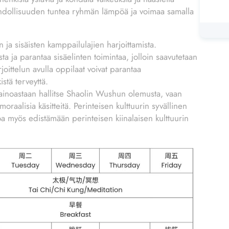
ahdollisuuden tuntea ryhmän lämpöä ja voimaa samalla
ja sisäisten kamppailulajien harjoittamista.
ta ja parantaa sisäelinten toimintaa, jolloin saavutetaan
oittelun avulla oppilaat voivat parantaa
istä terveyttä.
t ainoastaan hallitse Shaolin Wushun olemusta, vaan
moraalisia käsitteitä. Perinteisen kulttuurin syvällinen
oa myös edistämään perinteisen kiinalaisen kulttuurin