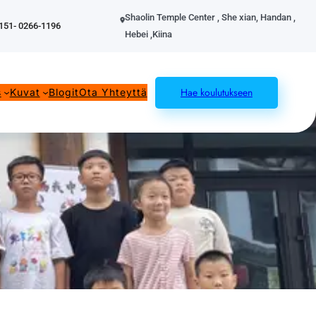
Shaolin Temple Center , She xian, Handan ,
151- 0266-1196
Hebei ,Kiina
Hae koulutukseen
s
Kuvat
Blogit
Ota Yhteyttä