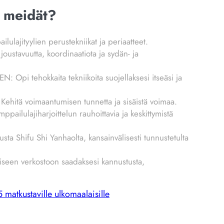
a meidät?
ityylien perustekniikat ja periaatteet.
tavuutta, koordinaatiota ja sydän- ja
tehokkaita tekniikoita suojellaksesi itseäsi ja
 voimaantumisen tunnetta ja sisäistä voimaa.
ilulajiharjoittelun rauhoittavia ja keskittymistä
a Shifu Shi Yanhaolta, kansainvälisesti tunnustetulta
seen verkostoon saadaksesi kannustusta,
matkustaville ulkomaalaisille