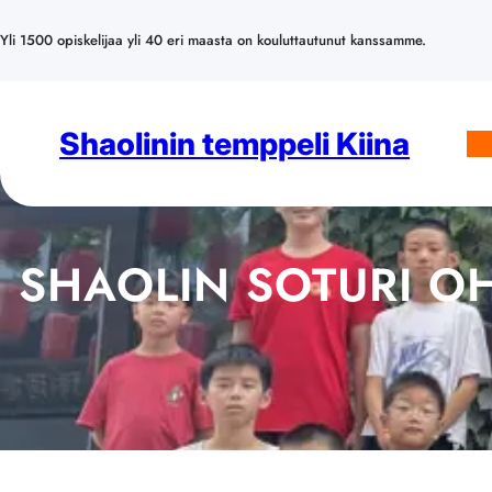
Siirry
sisältöön
Yli 1500 opiskelijaa yli 40 eri maasta on kouluttautunut kanssamme.
Shaolinin temppeli Kiina
SHAOLIN SOTURI O