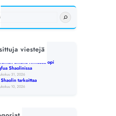
ittuja viestejä
lin-elämysviikko
. kesäkuuta 2026
loman aikana Kiinassa opi
fua Shaolinissa
ukokuu 31, 2026
 Shaolin tarkoittaa
ukokuu 10, 2026
egoriat