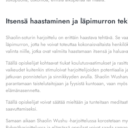
Itsensä haastaminen ja läpimurron tek
Shaolin-soturin harjoittelu on erittäin haastava tehtävä. Se va
läpimurron, jotta he voivat toteuttaa kokonaisvaltaista henki
valinta niille, jotka ovat valmiita haastamaan itsensä ja haluav
Täällä opiskelijat kohtaavat tiukat koulutusvaatimukset ja rasi
vaikeudet kuitenkin stimuloivat harjoittelijoiden potentiaalia 
jatkuvan ponnistelun ja sinnikkyyden avulla. Shaolin Wushang 
parantamaan taistelutaitojaan ja fyysistä kuntoaan, vaan myös 
elämänasennetta.
Täällä opiskelijat voivat säätää mieltään ja tunteitaan medita
saavuttamiseksi.
Samaan aikaan Shaolin Wushu -harjoittelussa korostetaan myös
Ryhmäharjoittelussa ja elämässä oppilaat voivat saada samanhe