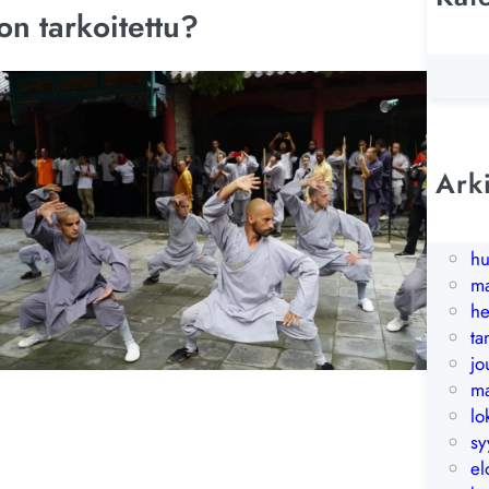
on tarkoitettu?
Op
Un
Ark
ke
to
hu
ma
he
t
jo
ma
lo
sy
el