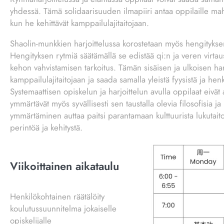
yhdessä. Tämä solidaarisuuden ilmapiiri antaa oppilaille m
kun he kehittävät kamppailulajitaitojaan.
Shaolin-munkkien harjoittelussa korostetaan myös hengityksen 
Hengityksen rytmiä säätämällä se edistää qi:n ja veren virtaus
kehon vahvistamisen tarkoitus. Tämän sisäisen ja ulkoisen harj
kamppailulajitaitojaan ja saada samalla yleistä fyysistä ja henk
Systemaattisen opiskelun ja harjoittelun avulla oppilaat eivä
ymmärtävät myös syvällisesti sen taustalla olevia filosofisia ja 
ymmärtäminen auttaa paitsi parantamaan kulttuurista lukutait
perintöä ja kehitystä.
Viikoittainen aikataulu
Henkilökohtainen räätälöity
koulutussuunnitelma jokaiselle
opiskelijalle