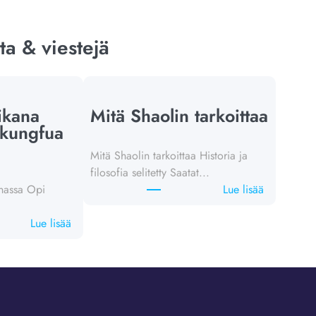
ta & viestejä
ikana
Mitä Shaolin tarkoittaa
 kungfua
Mitä Shaolin tarkoittaa Historia ja
filosofia selitetty Saatat...
:
nassa Opi
Lue lisää
W
:
h
Lue lisää
D
a
u
t
r
D
i
o
n
e