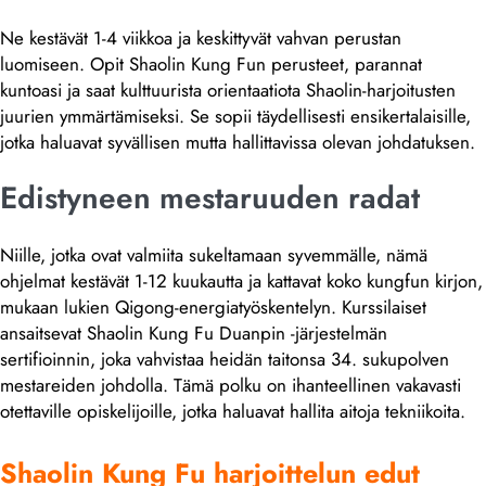
Ne kestävät 1-4 viikkoa ja keskittyvät vahvan perustan
luomiseen. Opit Shaolin Kung Fun perusteet, parannat
kuntoasi ja saat kulttuurista orientaatiota Shaolin-harjoitusten
juurien ymmärtämiseksi. Se sopii täydellisesti ensikertalaisille,
jotka haluavat syvällisen mutta hallittavissa olevan johdatuksen.
Edistyneen mestaruuden radat
Niille, jotka ovat valmiita sukeltamaan syvemmälle, nämä
ohjelmat kestävät 1-12 kuukautta ja kattavat koko kungfun kirjon,
mukaan lukien Qigong-energiatyöskentelyn. Kurssilaiset
ansaitsevat Shaolin Kung Fu Duanpin -järjestelmän
sertifioinnin, joka vahvistaa heidän taitonsa 34. sukupolven
mestareiden johdolla. Tämä polku on ihanteellinen vakavasti
otettaville opiskelijoille, jotka haluavat hallita aitoja tekniikoita.
Shaolin Kung Fu harjoittelun edut