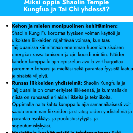
Miksi oppia Shaolin Temple
Kungfua ja Tai Chi yhdessä?
Kehon ja mielen monipuolinen kehittäminen:
Shaolin Kung Fu korostaa fyysisen voiman käyttöä ja
ulkoisten liikkeiden räjähtävää voimaa, kun taas
Taijiquanissa kiinnitetään enemmän huomiota sisäisen
energian kasvattamiseen ja qin koordinointiin. Näiden
kahden kamppailulajin opiskelun avulla voit harjoittaa
paremmin kehoasi ja mieltäsi sekä parantaa fyysistä laatua
ja sisäistä viljelyä.
Runsas liikkeiden yhdistelmä:
Shaolin Kungfulla ja
Taijiquanilla on omat erityiset liikkeensä, ja kummallakin
niistä on runsaasti erilaisia liikkeitä ja tekniikoita.
Oppimalla näitä kahta kamppailulajia samanaikaisesti voit
saada enemmän liikkeiden ja strategioiden yhdistelmiä ja
parantaa hyökkäys- ja puolustuskykyjäsi ja
sopeutumiskykyäsi.
Harjoittele keskittymistä ja tahdonvoimaa:
Sekä