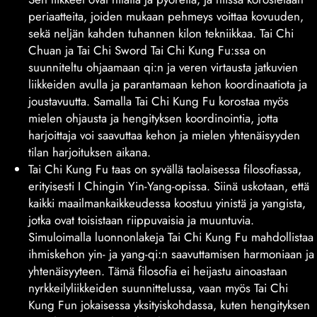
periaatteita, joiden mukaan pehmeys voittaa kovuuden,
sekä neljän kahden tuhannen kilon tekniikkaa. Tai Chi
Chuan ja Tai Chi Sword Tai Chi Kung Fu:ssa on
suunniteltu ohjaamaan qi:n ja veren virtausta jatkuvien
liikkeiden avulla ja parantamaan kehon koordinaatiota ja
joustavuutta. Samalla Tai Chi Kung Fu korostaa myös
mielen ohjausta ja hengityksen koordinointia, jotta
harjoittaja voi saavuttaa kehon ja mielen yhtenäisyyden
tilan harjoituksen aikana.
Tai Chi Kung Fu taas on syvällä taolaisessa filosofiassa,
erityisesti I Chingin Yin-Yang-opissa. Siinä uskotaan, että
kaikki maailmankaikkeudessa koostuu yinistä ja yangista,
jotka ovat toisistaan riippuvaisia ja muuntuvia.
Simuloimalla luonnonlakeja Tai Chi Kung Fu mahdollistaa
ihmiskehon yin- ja yang-qi:n saavuttamisen harmoniaan ja
yhtenäisyyteen. Tämä filosofia ei heijastu ainoastaan
nyrkkeilyliikkeiden suunnittelussa, vaan myös Tai Chi
Kung Fun jokaisessa yksityiskohdassa, kuten hengityksen