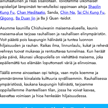
ainutlaatuinen ja rikas sisällöltään. Toivotamme ulkomaiset
opiskelijat lämpimästi tervetulleiksi oppimaan aitoja
Shaolin
Kung Fu
,
Chan Meditaatio
, Sanda,
Chin Na
,
Tai Chi Kung Fu
,
Qigong
,
Ba Duan Jin
ja Ba Ji Quan -taidot.
Asumme kauniilla Chishuiwanin maisema-alueella, kaunis
maisema-alue tarjoaa rauhallisen ja rauhallisen elinympäristön.
Voit päästä pois kaupungin hälinästä ja tuntea luonnon
hiljaisuuden ja rauhan. Raikas ilma, linnunlaulu, kukat ja rehevä
vehreys tuovat mukavaa ja rentouttavaa tunnelmaa. Kun heräät
joka päivä, ikkunasi ulkopuolella on viehättävä maisema, joka
epäilemättä tuo elämään loputtomasti väriä ja elinvoimaa.
Täällä emme ainoastaan opi taitoja, vaan myös koemme ja
ymmärrämme kiinalaista kulttuuria syvällisemmin. Rauhallisessa
ympäristössä, kaukana kaupungin hälinästä, tarjoamme
oppilaillemme ihanteellisen tilan, jossa he voivat kasvaa,
kasvattaa voimiaan ja hioa henkeään hiljaisuudessa.