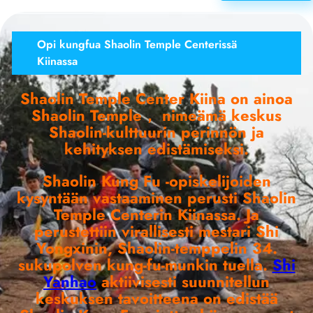
Opi kungfua Shaolin Temple Centerissä
Kiinassa
Shaolin Temple Center Kiina on ainoa
Shaolin Temple， nimeämä keskus
Shaolin-kulttuurin perinnön ja
kehityksen edistämiseksi.
Shaolin Kung Fu -opiskelijoiden
kysyntään vastaaminen perusti Shaolin
Temple Centerin Kiinassa. Ja
perustettiin virallisesti mestari Shi
Yongxinin, Shaolin-temppelin 34.
sukupolven kung-fu-munkin tuella.
Shi
Yanhao
aktiivisesti suunnitellun
keskuksen tavoitteena on edistää