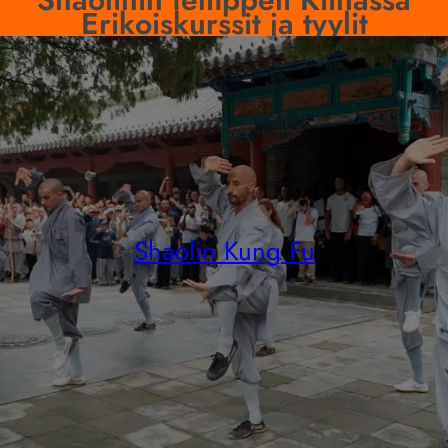
Erikoiskurssit ja tyylit
Shaolin Kung Fu