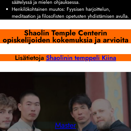
säätelyssä ja mielen ohjauksessa.
Henkilökohtainen muutos: Fyysisen harjoittelun,
meditaation ja filosofisten opetusten yhdistämisen avulla.
Shaolin Temple Centerin
opiskelijoiden kokemuksia ja arvioita
Lisätietoja
Shaolinin temppeli Kiina
Master