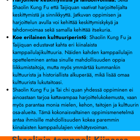
Shaolin Kung Fu että Taijiquan vaativat harjoittelijalta
keskittymistä ja sinnikkyyttä. Jatkuvan oppimisen ja
harjoittelun avulla voi kehittää keskittymiskykyä ja
tahdonvoimaa sekä samalla kehittää itsekuria.
Koe erilainen kulttuuriperintö
: Shaolin Kung Fu ja
Taijiquan edustavat kahta eri kiinalaista
kamppailulajikulttuuria. Näiden kahden kamppailulajin
opetteleminen antaa sinulle mahdollisuuden oppia
liikkumistaitoja, mutta myös ymmärtää kummankin
kulttuurista ja historiallista alkuperää, mikä lisää omaa
kulttuurista lukutaitoasi.
Shaolin Kung Fu ja Tai chi quan yhdessä oppiminen ei
ainoastaan tarjoa kattavampaa harjoittelukokemusta, vaan
myös parantaa monia mielen, kehon, taitojen ja kulttuurin
osa-alueita. Tämä kokonaisvaltainen oppimismenetelmä
antaa ihmisille mahdollisuuden kokea paremmin
kiinalaisten kamppailulajien viehätysvoiman.
Shaolinin temppeli Kiinassa