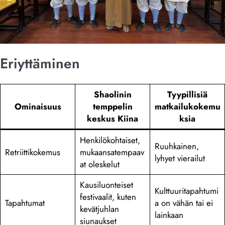
Eriyttäminen
Shaolinin
Tyypillisiä
Ominaisuus
temppelin
matkailukokemu
keskus Kiina
ksia
Henkilökohtaiset,
Ruuhkainen,
Retriittikokemus
mukaansatempaav
lyhyet vierailut
at oleskelut
Kausiluonteiset
Kulttuuritapahtumi
festivaalit, kuten
Tapahtumat
a on vähän tai ei
kevätjuhlan
lainkaan
siunaukset