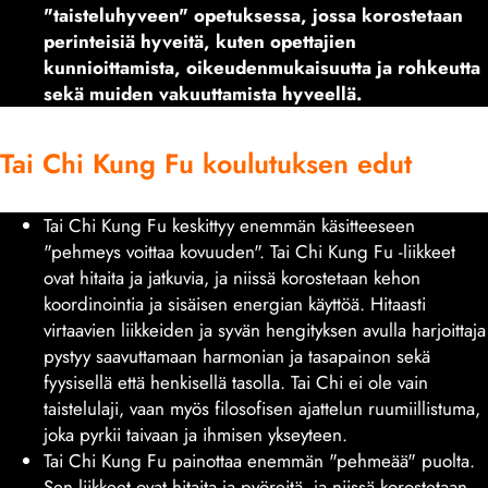
"taisteluhyveen" opetuksessa, jossa korostetaan
perinteisiä hyveitä, kuten opettajien
kunnioittamista, oikeudenmukaisuutta ja rohkeutta
sekä muiden vakuuttamista hyveellä.
Tai Chi Kung Fu koulutuksen edut
Tai Chi Kung Fu keskittyy enemmän käsitteeseen
"pehmeys voittaa kovuuden". Tai Chi Kung Fu -liikkeet
ovat hitaita ja jatkuvia, ja niissä korostetaan kehon
koordinointia ja sisäisen energian käyttöä. Hitaasti
virtaavien liikkeiden ja syvän hengityksen avulla harjoittaja
pystyy saavuttamaan harmonian ja tasapainon sekä
fyysisellä että henkisellä tasolla. Tai Chi ei ole vain
taistelulaji, vaan myös filosofisen ajattelun ruumiillistuma,
joka pyrkii taivaan ja ihmisen ykseyteen.
Tai Chi Kung Fu painottaa enemmän "pehmeää" puolta.
Sen liikkeet ovat hitaita ja pyöreitä, ja niissä korostetaan