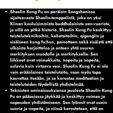
Shaolin Kung Fu on peräisin Songshanissa
sijaitsevasta Shaolin-temppelistä, joka on yksi
Kiinan kuuluisimmista buddhalaisista zen-vuorista,
ja sillä on pitkä historia. Shaolin Kung Fu keskittyy
taistelutekniikoihin, kehotaitoihin, qigongiin ja
sisäiseen kung fu:hun, painottaen sekä sisäistä että
ulkoista harjoittelua ja antaen yhtä suuren
merkityksen muodolle ja merkitykselle. Sen
liikkeet ovat voimakkaita, nopeita ja nopeita,
sulavia kuin virtaava vesi. Shaolin Kung Fu ei ole
vain eräänlainen taistelutaito, vaan myös tapa
kasvattaa itseään, ja se korostaa meditaation ja
taistelutaidon täydellistä yhdistelmää.
Teknisten ominaisuuksiensa puolesta Shaolin Kung
Fu on pääasiassa jäykkää ja keskittyy voiman ja
nopeuden yhdistämiseen. Sen lyönnit ovat usein
suoria ja nopeita, ja niissä korostetaan, että on