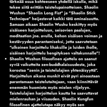
tärkeää osua kohteeseen yhdellä iskulla, mikä
tekee siitä erittäin taistelupainotteisen. Shaolin
Wushun "Shaolin Long Fist" ja "Shaolin Stick
Technique" heijastavat kaikki tätä ominaisuutta.
Samaan aikaan Shaolin Wushu keskittyy myös
sisäiseen harjoitteluun, seisovien paalujen,
meditaation jne. avulla, kehon sisäisen voiman ja
kestävyyden parantamiseksi, jotta saavutetaan
"ulkoinen harjoittelu lihaksille ja luiden iholle,
sisäinen harjoittelu hengityksen valtakunnalle"!
Shaolin Wushun filosofinen ajattelu on saanut
syviä vaikutteita zen-buddhalaisuudesta, joka
korostaa "zenin ja taistelulajien yhtenäisyyttä".
Harjoittelun aikana munkit eivät pyri ainoastaan
parantamaan taistelutaitojaan, vaan kiinnittävät
enemmän huomiota myös mielen viljelyyn.
Taistelulajien harjoittelun kautta he saavuttavat
mielenrauhan ja viisauden. Shaolin Kungfun
filosofinen ajattelutapa näkyy myös sen