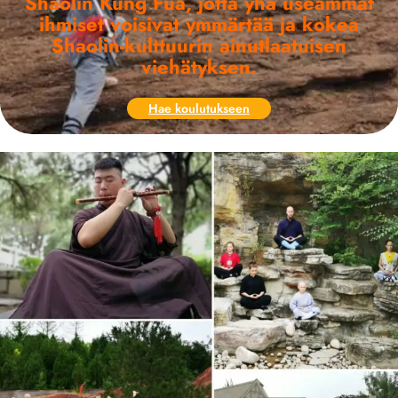
Shaolin Kung Fua, jotta yhä useammat
ihmiset voisivat ymmärtää ja kokea
Shaolin-kulttuurin ainutlaatuisen
viehätyksen.
Hae koulutukseen