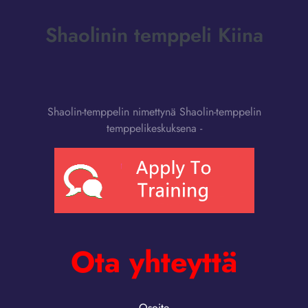
Shaolinin temppeli Kiina
Shaolin-temppelin nimettynä Shaolin-temppelin
temppelikeskuksena -
Ota yhteyttä
Osoite