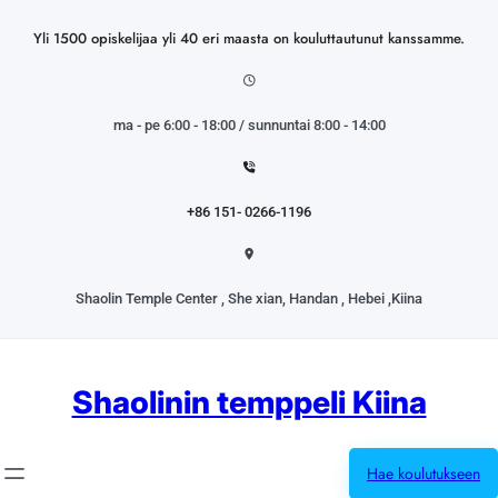
Siirry
sisältöön
Yli 1500 opiskelijaa yli 40 eri maasta on kouluttautunut kanssamme.
ma - pe 6:00 - 18:00 / sunnuntai 8:00 - 14:00
+86 151- 0266-1196
Shaolin Temple Center , She xian, Handan , Hebei ,Kiina
Shaolinin temppeli Kiina
Hae koulutukseen