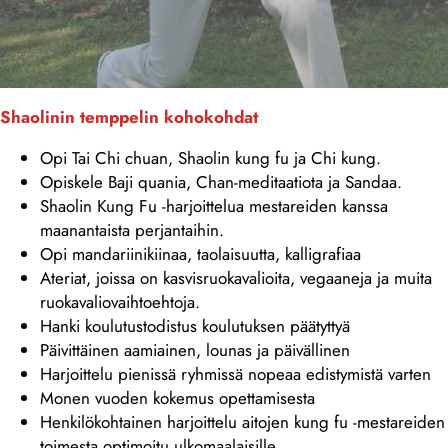
Shaolinin temppelin kohokohdat
Opi Tai Chi chuan, Shaolin kung fu ja Chi kung.
Opiskele Baji quania, Chan-meditaatiota ja Sandaa.
Shaolin Kung Fu -harjoittelua mestareiden kanssa
maanantaista perjantaihin.
Opi mandariinikiinaa, taolaisuutta, kalligrafiaa
Ateriat, joissa on kasvisruokavalioita, vegaaneja ja muita
ruokavaliovaihtoehtoja.
Hanki koulutustodistus koulutuksen päätyttyä
Päivittäinen aamiainen, lounas ja päivällinen
Harjoittelu pienissä ryhmissä nopeaa edistymistä varten
Monen vuoden kokemus opettamisesta
Henkilökohtainen harjoittelu aitojen kung fu -mestareiden
toimesta optimoitu ulkomaalaisille.