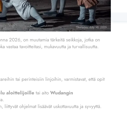
uonna 2026, on muutamia tärkeitä seikkoja, jotka on
a vastaa tavoitteitasi, mukavuutta ja turvallisuutta.
eihin tai perinteisiin linjoihin, varmistavat, että opit
u aloittelijoille
tai aito
Wudangin
ta.
liittyvät ohjelmat lisäävät uskottavuutta ja syvyyttä.