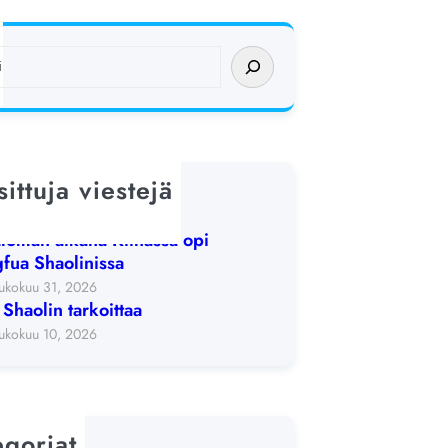
ittuja viestejä
lin-elämysviikko
. kesäkuuta 2026
loman aikana Kiinassa opi
fua Shaolinissa
ukokuu 31, 2026
 Shaolin tarkoittaa
ukokuu 10, 2026
egoriat