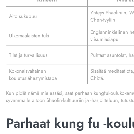
Yhteys Shaoliniin, 
Aito sukupuu
Chen-tyyliin
Englanninkielinen he
Ulkomaalaisten tuki
viisumiasiapu
Tilat ja turvallisuus
Puhtaat asuntolat, h
Kokonaisvaltainen
Sisältää meditaatiota
koulutuslähestymistapa
Chi:tä.
Kun pidät nämä mielessäsi, saat parhaan kungfukoulukokemuk
syvemmälle aitoon Shaolin-kulttuuriin ja -harjoitteluun, tutus
Parhaat kung fu -koul