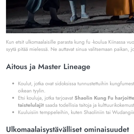
Kun etsit ulkomaalaisille parasta kung fu -koulua Kiinassa v
syytä pitää mielessä. Ne auttavat sinua valitsemaan paikan, jok
Aitous ja Master Lineage
Koulut, jotka ovat sidoksissa tunnustettuihin kungfumestar
oikean tyylin.
Etsi kouluja, jotka tarjoavat
Shaolin Kung Fu harjoittel
taistelulajit
saada todellisia taitoja ja kulttuurikokemus
Kuuluisiin temppeleihin, kuten Shaoliniin tai Wudangiin, 
Ulkomaalaisystävälliset ominaisuudet