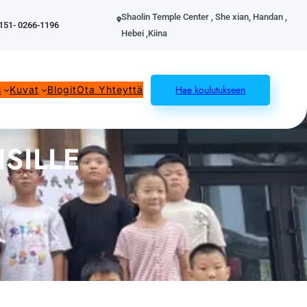
Shaolin Temple Center , She xian, Handan ,
151- 0266-1196
Hebei ,Kiina
Hae koulutukseen
s
Kuvat
Blogit
Ota Yhteyttä
SILLE