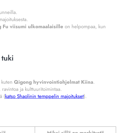
unneilla.
 majoituksesta.
 Fu viisumi ulkomaalaisille
on helpompaa, kun
 tuki
, kuten
Qigong hyvinvointiohjelmat Kiina
.
 ravintoa ja kulttuuritoimintaa.
ä (
katso Shaolinin temppelin majoitukset
).
siä
Miksi sillä on merkitystä