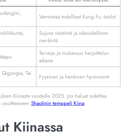
Wudangiin,
Varmistaa todelliset Kung Fu -taidot
nkilökunta,
Sujuva viestintä ja oikeudellinen
merkintä
Terveys ja mukavuus harjoittelun
ätäapu
aikana
, Qigongia, Tai
Fyysinen ja henkinen hyvinvointi
sen Kiinasta vuodelle 2025. Jos haluat sukeltaa
tu osoitteeseen
Shaolinin temppeli Kiina
.
ut Kiinassa