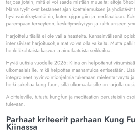
tarjoaa jotain, mitä ei voi saada mistään muualta: aitoja Shao
Nämä tyylit ovat kestäneet ajan koettelemuksen ja yhdistävät ta
hyvinvointikäytäntöihin, kuten qigongiin ja meditaatioon. Koke
parempaan terveyteen, keskittymiskykyyn ja kulttuuriseen y
Harjoittelu täällä ei ole vailla haasteita. Kansainvälisenä opi
intensiiviset harjoitusohjelmat voivat olla vaikeita. Mutta palki
henkilökohtaista kasvua ja ainutlaatuista seikkailua.
Hyviä uutisia vuodelle 2026: Kiina on helpottanut viisumisäänt
ulkomaalaisille, mikä helpottaa maahantuloa entisestään. Lisäk
integroineet hyvinvointiohjelmia tukemaan mielenterveyttä ja 
hetki sukeltaa kung fuun, sillä ulkomaalaisille on tarjolla uus
Aloitteleville, tutustu kungfun ja meditaation perusteisiin oso
tulevaan.
Parhaat kriteerit parhaan Kung Fu
Kiinassa