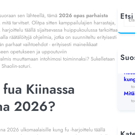
Etsi
 suoraan sen lähteellä, tämä
2026 opas parhaista
E
, mitä tarvitset. Olitpa sitten kamppailulajien harrastaja,
t
a, harjoittelu täällä sijaitsevassa huippukoulussa tarkoittaa
s
a räätälöityjä ohjelmia, jotka on suunniteltu erityisesti
i
ään parhaat vaihtoehdot - erityisesti maineikkaat
liseen opetukseen ja uppoutuviin
Suos
Shao
valmis muuttamaan intohimosi toiminnaksi? Sukelletaan
 Shaolin-soturi.
19
Kesä
kung
 fua Kiinassa
to
Mitä
nna 2026?
to
na 2026 ulkomaalaisille kung fu -harjoittelu täällä
Kat