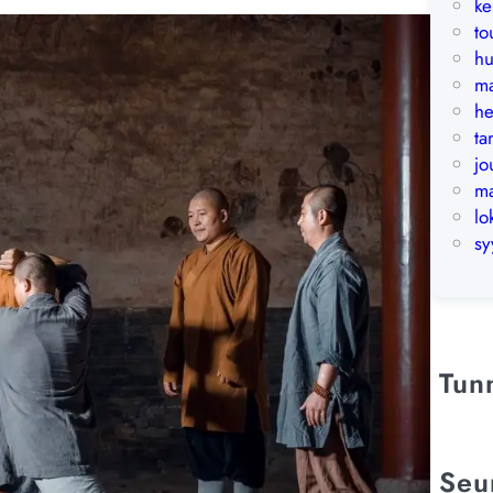
ke
to
hu
ma
he
t
jo
ma
lo
sy
Tun
Seu