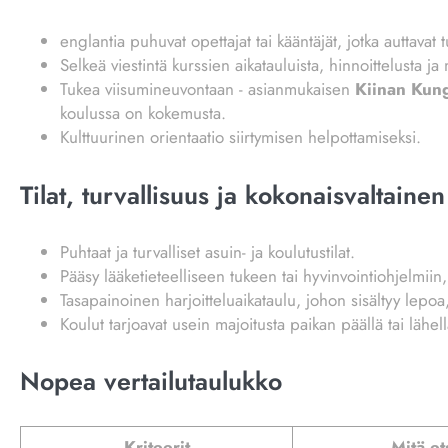
englantia puhuvat opettajat tai kääntäjät, jotka auttavat t
Selkeä viestintä kurssien aikatauluista, hinnoittelusta ja
Tukea viisumineuvontaan - asianmukaisen
Kiinan Kung
koulussa on kokemusta.
Kulttuurinen orientaatio siirtymisen helpottamiseksi.
Tilat, turvallisuus ja kokonaisvaltainen
Puhtaat ja turvalliset asuin- ja koulutustilat.
Pääsy lääketieteelliseen tukeen tai hyvinvointiohjelmiin
Tasapainoinen harjoitteluaikataulu, johon sisältyy lepoa,
Koulut tarjoavat usein majoitusta paikan päällä tai lähell
Nopea vertailutaulukko
Kriteerit
Mitä et