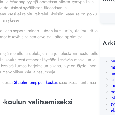
lin- ja Wudang-tyylejä opetetaan niiden syntypaikalla.
Op
istelutaidot syvälliseen filosofiaan ja
Un
muksesi ei rajoitu taisteluliikkeisiin, vaan se on polku
mmärrykseen.
skelijana sopeutuminen uuteen kulttuuriin, kielimuurit ja
nnot tekevät siitä sen arvoista - aitoa oppimista,
Ark
ke
öjä monille taistelulajien harjoittelusta kiinnostuneille
to
si koulut ovat ottaneet käyttöön kestävän matkailun ja
hu
fyysistä kuntoa harjoittelun aikana. Nyt on täydellinen
ma
ia mahdollisuuksia ja resursseja.
he
t
itteessa
Shaolin temppeli keskus
saadaksesi tuntumaa
jo
ma
lo
 -koulun valitsemiseksi
sy
el