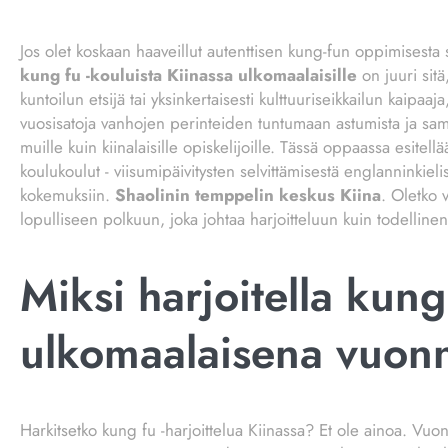
Jos olet koskaan haaveillut autenttisen kung-fun oppimisesta
kung fu -kouluista Kiinassa ulkomaalaisille
on juuri sitä
kuntoilun etsijä tai yksinkertaisesti kulttuuriseikkailun kaipaaj
vuosisatoja vanhojen perinteiden tuntumaan astumista ja samall
muille kuin kiinalaisille opiskelijoille. Tässä oppaassa esitell
koulukoulut - viisumipäivitysten selvittämisestä englanninkie
kokemuksiin.
Shaolinin temppelin keskus Kiina
. Oletko 
lopulliseen polkuun, joka johtaa harjoitteluun kuin todellinen
Miksi harjoitella kung
ulkomaalaisena vuo
Harkitsetko kung fu -harjoittelua Kiinassa? Et ole ainoa. Vuon