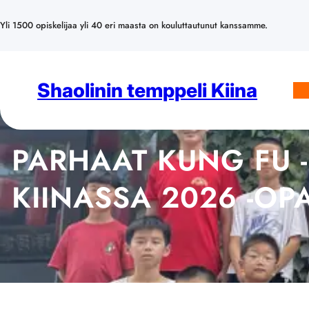
Siirry
sisältöön
Yli 1500 opiskelijaa yli 40 eri maasta on kouluttautunut kanssamme.
Shaolinin temppeli Kiina
PARHAAT KUNG FU 
KIINASSA 2026 -OP