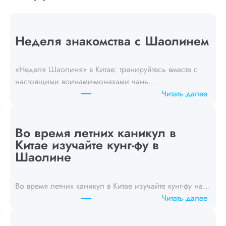
Неделя знакомства с Шаолинем
«Неделя Шаолиня» в Китае: тренируйтесь вместе с
настоящими воинами-монахами чань…
:
Читать далее
S
h
a
Во время летних каникул в
o
Китае изучайте кунг-фу в
l
Шаолине
i
n
Во время летних каникул в Китае изучайте кунг-фу на...
E
:
Читать далее
x
D
p
u