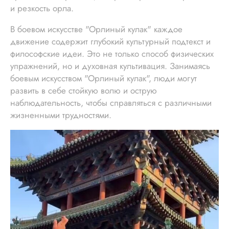
и резкость орла.
В боевом искусстве "Орлиный кулак" каждое
движение содержит глубокий культурный подтекст и
философские идеи. Это не только способ физических
упражнений, но и духовная культивация. Занимаясь
боевым искусством "Орлиный кулак", люди могут
развить в себе стойкую волю и острую
наблюдательность, чтобы справляться с различными
жизненными трудностями.