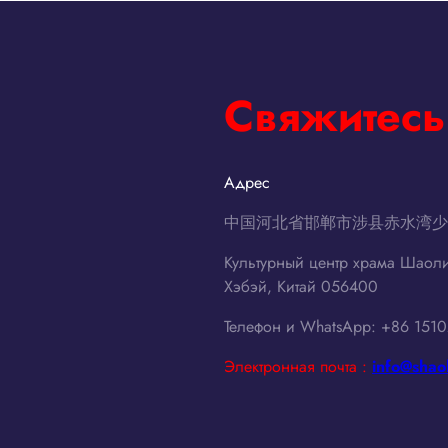
arts
Свяжитесь
Адрес
中国河北省邯郸市涉县赤水湾少林
Культурный центр храма Шаол
Хэбэй, Китай 056400
Телефон и WhatsApp: +86 151
Электронная почта :
info@shao