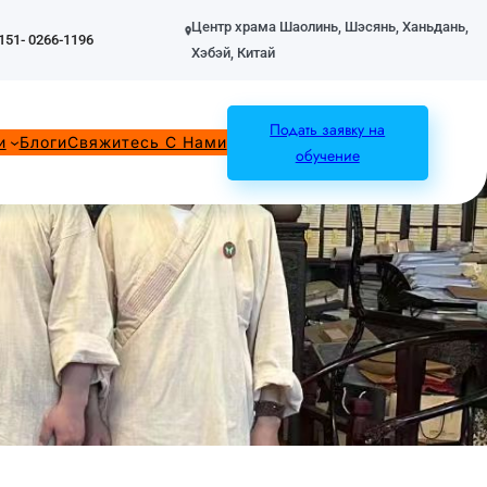
Центр храма Шаолинь, Шэсянь, Ханьдань,
151- 0266-1196
Хэбэй, Китай
Подать заявку на
и
Блоги
Свяжитесь С Нами
обучение