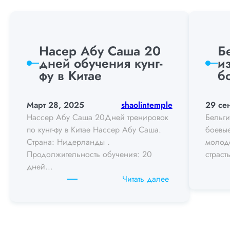
Насер Абу Саша 20
Б
дней обучения кунг-
и
фу в Китае
б
Март 28, 2025
shaolintemple
29 се
Нассер Абу Саша 20Дней тренировок
Бельги
по кунг-фу в Китае Нассер Абу Саша.
боевые
Страна: Нидерланды .
молод
Продолжительность обучения: 20
страст
дней...
:
Читать далее
Nasser
Abu
Sasha
20Days