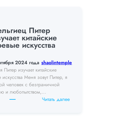
ельгиец Питер
зучает китайские
оевые искусства
нтября 2024 года
shaolintemple
я Питер изучает китайские
 искусства Меня зовут Питер, я
ой человек с безграничной
ью и любопытством,...
:
Читать далее
Belgium
peter
learn
Chinese
martial