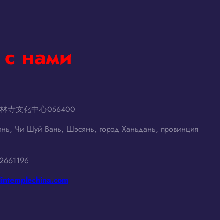
 с нами
寺文化中心056400
инь, Чи Шуй Вань, Шэсянь, город Ханьдань, провинция
02661196
lintemplechina.com