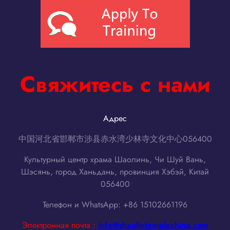
Свяжитесь с нами
Адрес
中国河北省邯郸市涉县赤水湾少林寺文化中心056400
Культурный центр храма Шаолинь, Чи Шуй Вань,
Шэсянь, город Ханьдань, провинция Хэбэй, Китай
056400
Телефон и WhatsApp: +86 15102661196
Электронная почта :
info@shaolintemplechina.com